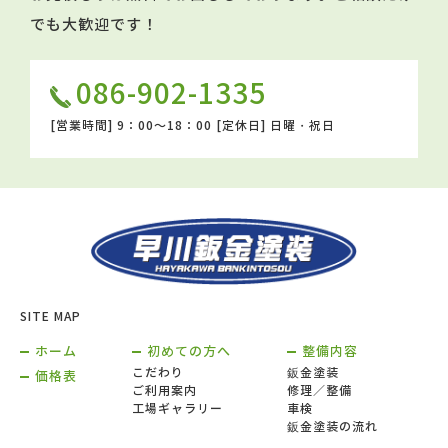
でも大歓迎です！
086-902-1335
[営業時間]
9：00～18：00
[定休日]
日曜・祝日
SITE MAP
ホーム
初めての方へ
整備内容
こだわり
鈑金塗装
価格表
ご利用案内
修理／整備
工場ギャラリー
車検
鈑金塗装の流れ