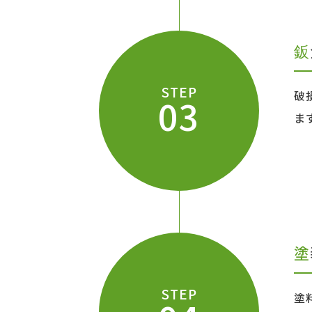
STEP
破
03
ま
STEP
塗