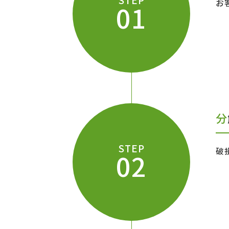
STEP
お
01
STEP
破
02