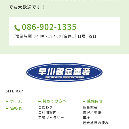
でも大歓迎です！
086-902-1335
[営業時間]
9：00～18：00
[定休日]
日曜・祝日
SITE MAP
ホーム
初めての方へ
整備内容
こだわり
鈑金塗装
価格表
ご利用案内
修理／整備
工場ギャラリー
車検
鈑金塗装の流れ